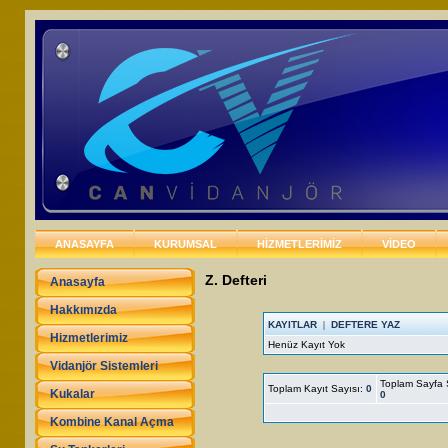
ANASAYFA
KURUMSAL
HİZMETLERİMİZ
VİDEO
Z. Defteri
Anasayfa
Hakkımızda
Hizmetlerimiz
Vidanjör Sistemleri
Kukalar
Kombine Kanal Açma