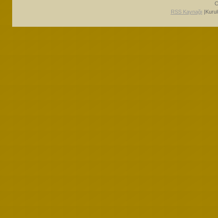
C
RSS Kaynağı
|Kuru