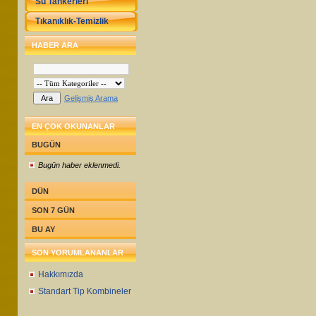
Su Tankerleri
Tıkanıklık-Temizlik
HABER ARA
Gelişmiş Arama
EN ÇOK OKUNANLAR
BUGÜN
Bugün haber eklenmedi.
DÜN
SON 7 GÜN
BU AY
SON YORUMLANANLAR
Hakkımızda
Standart Tip Kombineler