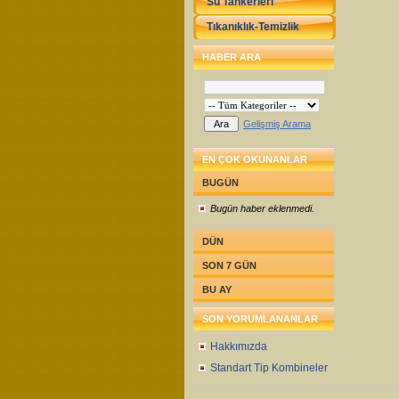
Su Tankerleri
Tıkanıklık-Temizlik
HABER ARA
Gelişmiş Arama
EN ÇOK OKUNANLAR
BUGÜN
Bugün haber eklenmedi.
DÜN
SON 7 GÜN
BU AY
SON YORUMLANANLAR
Hakkımızda
Standart Tip Kombineler