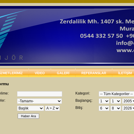
İZMETLERİMİZ
VİDEO
GALERİ
REFERANSLAR
İLETİŞİM
ormu
lime:
Kategori:
Yer:
Başlangıç:
Bitiş: