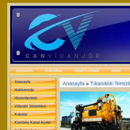
ANASAYFA
KURUMSAL
HİZMETLERİMİZ
VİDEO
Anasayfa
Anasayfa
»
Tıkanıklık-Temizl
Hakkımızda
Hizmetlerimiz
Vidanjör Sistemleri
Kukalar
Kombine Kanal Açma