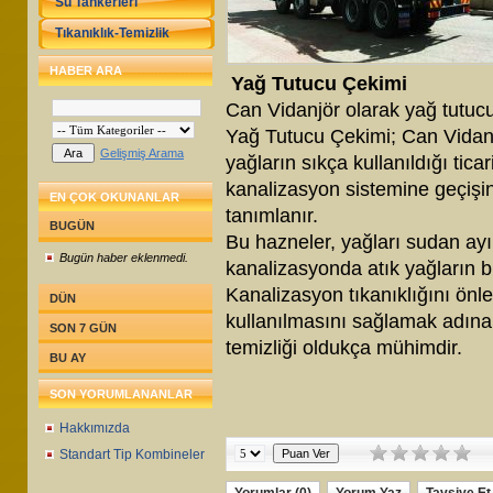
Su Tankerleri
Tıkanıklık-Temizlik
HABER ARA
Yağ Tutucu Çekimi
Can Vidanjör olarak yağ tutucu
Yağ Tutucu Çekimi; Can Vidanjö
Gelişmiş Arama
yağların sıkça kullanıldığı tica
kanalizasyon sistemine geçişin
EN ÇOK OKUNANLAR
tanımlanır.
BUGÜN
Bu hazneler, yağları sudan ayır
Bugün haber eklenmedi.
kanalizasyonda atık yağların b
Kanalizasyon tıkanıklığını önl
DÜN
kullanılmasını sağlamak adına
SON 7 GÜN
temizliği oldukça mühimdir.
BU AY
SON YORUMLANANLAR
Hakkımızda
Standart Tip Kombineler