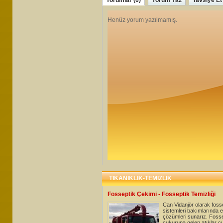
Yorumlar (0)
Yorum Yaz
Tavsiye Et
TIKANIKLIK-TEMIZLIK
Fosseptik Çekimi - Fosseptik Temizliği
Can Vidanjör olarak foss
sistemleri bakımlarında e
çözümleri sunarız. Fosse
çukuruna gelen atıklar çu